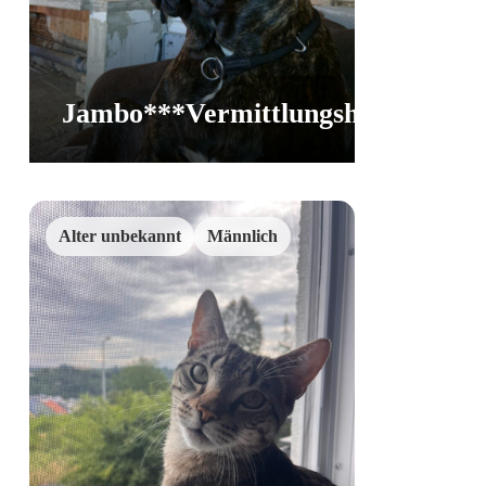
Jambo***Vermittlungshilfe
Vermittlung
Alter unbekannt
Männlich