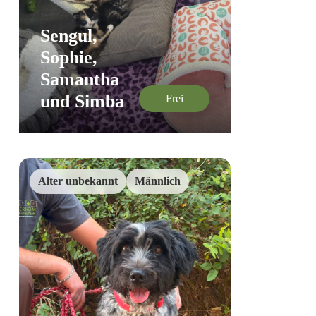
Sengul,
Sophie,
Samantha
und Simba
Frei
Alter unbekannt
Männlich