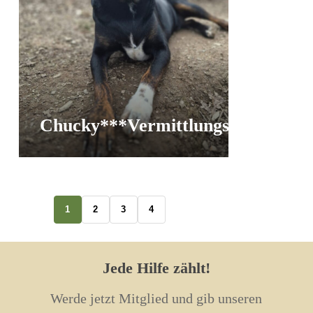
Chucky***Vermittlungshilfe
Vermittlu
1
2
3
4
Jede Hilfe zählt!
Werde jetzt Mitglied und gib unseren