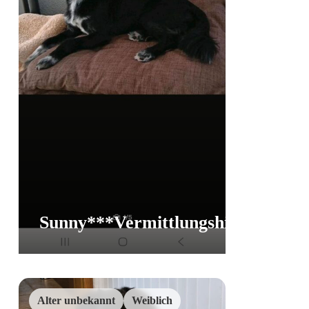
Sunny***Vermittlungshilfe
Vermittlungs
Alter unbekannt
Weiblich