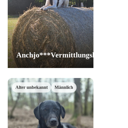
Anchjo***Vermittlungshilfe
Vermittlun
Alter unbekannt
Männlich